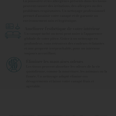
La poussière et les allergènes présents dans les tissus
peuvent causer des irritations, des allergies ou des
problèmes respiratoires. Un nettoyage professionnel
permet d’assainir votre canapé et de garantir un
environnement sain et hygiénique.
Améliorer l’esthétique de votre intérieur
Un canapé taché ou terni peut nuire à l’apparence
globale de votre pièce. Grâce à un nettoyage en
profondeur, vous retrouvez des couleurs éclatantes
et une propreté irréprochable, pour un intérieur
toujours accueillant.
Éliminer les mauvaises odeurs
Les tissus peuvent absorber les odeurs de la vie
quotidienne, comme la nourriture, les animaux ou la
fumée. Un nettoyage adapté élimine ces
désagréments et laisse votre canapé frais et
agréable.