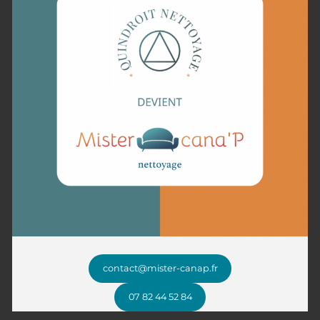
Notre méthode professionnelle
pour un canapé impeccable
Chez Mister Cana’P, chaque canapé bénéficie d’un soin adapté
grâce à une méthode professionnelle en plusieurs étapes.
Après une inspection minutieuse pour évaluer l’état et les
besoins spécifiques du mobilier, un dépoussiérage est effectué
pour éliminer les particules en surface. Nous appliquons ensuite
un nettoyage sur mesure, en utilisant des produits adaptés aux
matériaux, qu’il s’agisse de tissu, cuir ou microfibre.
Un traitement désinfectant complète l’intervention pour
éliminer bactéries, acariens et allergènes, garantissant un
canapé sain.
Enfin, un séchage rapide et une vérification finale assurent un
résultat impeccable.
contact@mister-canap.fr
Faites appel à un expert local pour redonner vie à votre canapé
07 82 44 52 84
à Sallaumines et ses environs !