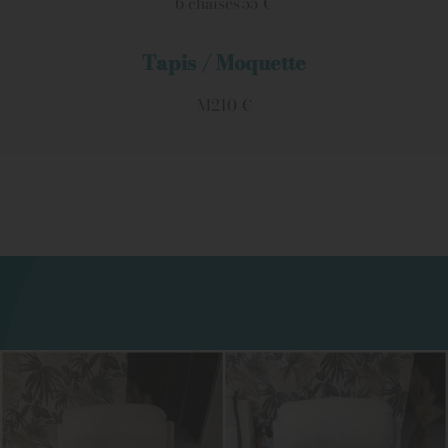
6 chaises
55 €
Tapis / Moquette
M2
10 €