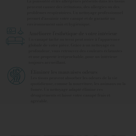
La poussière et les allergènes présents dans les tissus
peuvent causer des irritations, des allergies ou des
problèmes respiratoires. Un nettoyage professionnel
permet d’assainir votre canapé et de garantir un
environnement sain et hygiénique.
Améliorer l’esthétique de votre intérieur
Un canapé taché ou terni peut nuire à l’apparence
globale de votre pièce. Grâce à un nettoyage en
profondeur, vous retrouvez des couleurs éclatantes
et une propreté irréprochable, pour un intérieur
toujours accueillant.
Éliminer les mauvaises odeurs
Les tissus peuvent absorber les odeurs de la vie
quotidienne, comme la nourriture, les animaux ou la
fumée. Un nettoyage adapté élimine ces
désagréments et laisse votre canapé frais et
agréable.