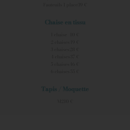
Fauteuils 1 place
39 €
Chaise en tissu
1 chaise
10 €
2 chaises
19 €
3 chaises
28 €
4 chaises
37 €
5 chaises
46 €
6 chaises
55 €
Tapis / Moquette
M2
10 €