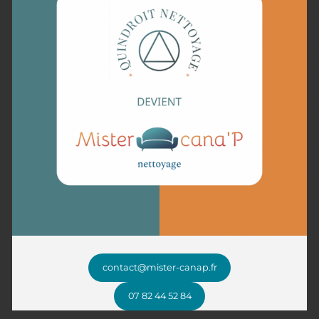
Notre méthode professionnelle
pour un canapé impeccable
Chez Mister Cana’P, chaque canapé bénéficie d’un soin adapté
grâce à une méthode professionnelle en plusieurs étapes.
Après une inspection minutieuse pour évaluer l’état et les
besoins spécifiques du mobilier, un dépoussiérage est effectué
pour éliminer les particules en surface. Nous appliquons ensuite
un nettoyage sur mesure, en utilisant des produits adaptés aux
matériaux, qu’il s’agisse de tissu, cuir ou microfibre.
Un traitement désinfectant complète l’intervention pour
éliminer bactéries, acariens et allergènes, garantissant un
canapé sain.
Enfin, un séchage rapide et une vérification finale assurent un
résultat impeccable.
contact@mister-canap.fr
Faites appel à un expert local pour redonner vie à votre canapé
07 82 44 52 84
à Lille et ses environs !