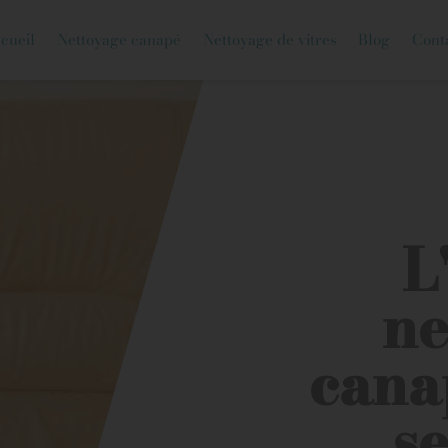
cueil
Nettoyage canapé
Nettoyage de vitres
Blog
Cont
L
ne
cana
se