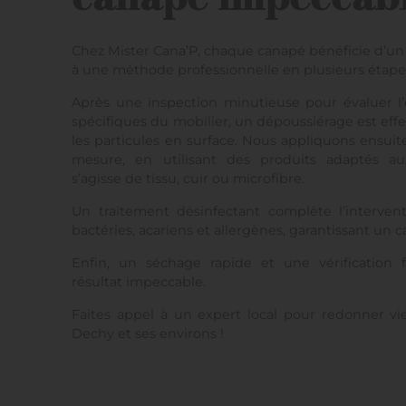
Chez Mister Cana’P, chaque canapé bénéficie d’un
à une méthode professionnelle en plusieurs étape
Après une inspection minutieuse pour évaluer l’é
spécifiques du mobilier, un dépoussiérage est eff
les particules en surface. Nous appliquons ensui
mesure, en utilisant des produits adaptés aux
s’agisse de tissu, cuir ou microfibre.
Un traitement désinfectant complète l’interven
bactéries, acariens et allergènes, garantissant un c
Enfin, un séchage rapide et une vérification 
résultat impeccable.
Faites appel à un expert local pour redonner vi
Dechy et ses environs !