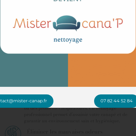
Une hygiène impeccable
toyer régulièrement v
Préserver votre santé et celle de votre
famille
La poussière et les allergènes présents dans les
tact@mister-canap.fr
07 82 44 52 84
tissus peuvent causer des irritations, des allergies
ou des problèmes respiratoires. Un nettoyage
professionnel permet d’assainir votre canapé et de
garantir un environnement sain et hygiénique.
Éliminer les mauvaises odeurs