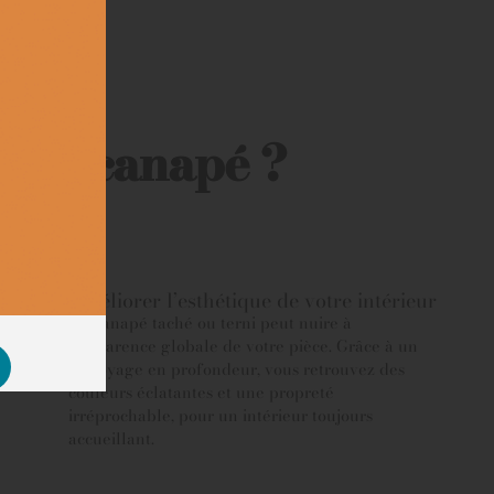
otre canapé ?
Améliorer l’esthétique de votre intérieur
Un canapé taché ou terni peut nuire à
l’apparence globale de votre pièce. Grâce à un
nettoyage en profondeur, vous retrouvez des
couleurs éclatantes et une propreté
irréprochable, pour un intérieur toujours
accueillant.