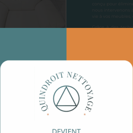
conçu pour élimine
nous intervenons à
vie à vos meubles, q
Grâce à des techn
matériaux, nous vo
Faites confiance 
comme neuf, sans e
Demandez votre dev
rapide et efficace 
Découvrez égaleme
Dechy
.