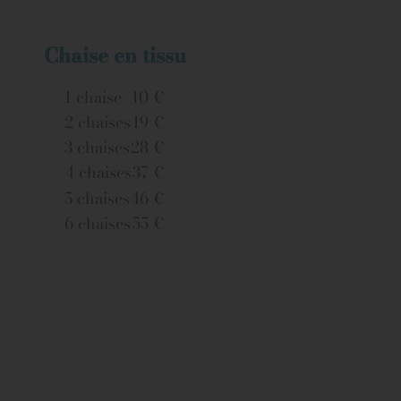
Chaise en tissu
1 chaise
10 €
2 chaises
19 €
3 chaises
28 €
4 chaises
37 €
5 chaises
46 €
6 chaises
55 €