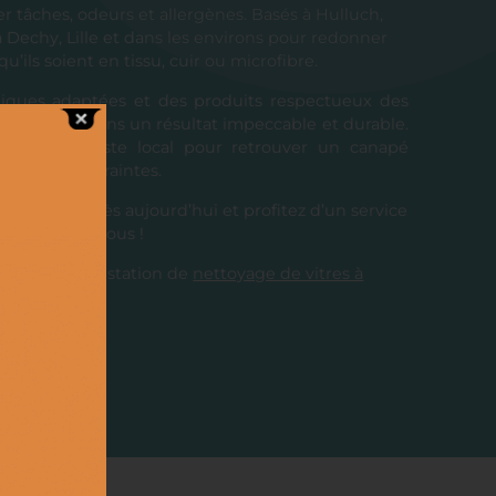
r tâches, odeurs et allergènes. Basés à Hulluch,
 Dechy, Lille et dans les environs pour redonner
u’ils soient en tissu, cuir ou microfibre.
iques adaptées et des produits respectueux des
us garantissons un résultat impeccable et durable.
à un spécialiste local pour retrouver un canapé
ffort ni contraintes.
is gratuit dès aujourd’hui et profitez d’un service
près de chez vous !
nt notre prestation de
nettoyage de vitres à