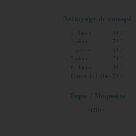
Nettoyage de canapé
2 places
49 €
3 places
59 €
4 places
69 €
5 places
79 €
6 places
89 €
Fauteuils 1 place
39 €
Tapis / Moquette
M2
10 €