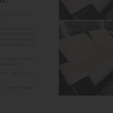
 soin adapté grâce
s.
tat et les besoins
ectué pour éliminer
te un nettoyage sur
 matériaux, qu’il
tion pour éliminer
anapé sain.
finale assurent un
e à votre canapé à