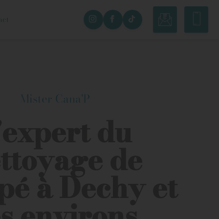
act
Mister Cana'P
'expert du
ttoyage de
pé à Dechy et
s environs