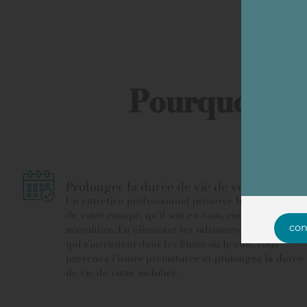
Pourquoi net
Prolonger la durée de vie de votre canapé
Un entretien professionnel préserve les matériaux
de votre canapé, qu’il soit en tissu, cuir ou
con
microfibre. En éliminant les salissures et les résidus
qui s’incrustent dans les fibres ou le cuir, vous
prévenez l’usure prématurée et prolongez la durée
de vie de votre mobilier.