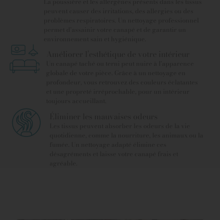
La poussière et les allergènes présents dans les tissus
peuvent causer des irritations, des allergies ou des
problèmes respiratoires. Un nettoyage professionnel
permet d’assainir votre canapé et de garantir un
environnement sain et hygiénique.
Améliorer l’esthétique de votre intérieur
Un canapé taché ou terni peut nuire à l’apparence
globale de votre pièce. Grâce à un nettoyage en
profondeur, vous retrouvez des couleurs éclatantes
et une propreté irréprochable, pour un intérieur
toujours accueillant.
Éliminer les mauvaises odeurs
Les tissus peuvent absorber les odeurs de la vie
quotidienne, comme la nourriture, les animaux ou la
fumée. Un nettoyage adapté élimine ces
désagréments et laisse votre canapé frais et
agréable.