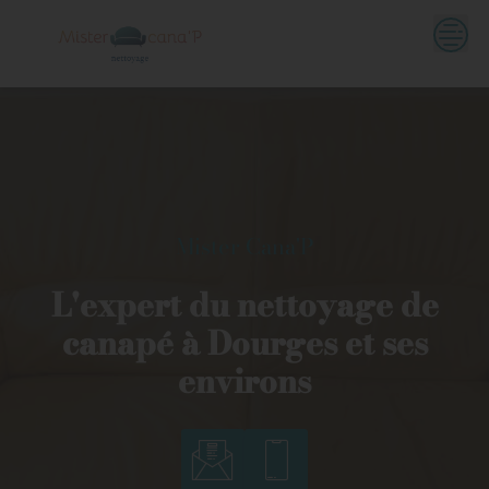
Skip
to
content
Mister Cana'P
L'expert du nettoyage de
canapé à Dourges et ses
environs