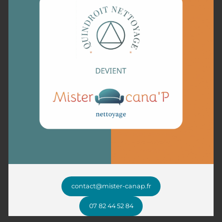
Notre méthode professionnelle
pour un canapé impeccable
Chez Mister Cana’P, chaque canapé bénéficie d’un soin adapté
grâce à une méthode professionnelle en plusieurs étapes.
Après une inspection minutieuse pour évaluer l’état et les
besoins spécifiques du mobilier, un dépoussiérage est effectué
pour éliminer les particules en surface. Nous appliquons ensuite
un nettoyage sur mesure, en utilisant des produits adaptés aux
matériaux, qu’il s’agisse de tissu, cuir ou microfibre.
Un traitement désinfectant complète l’intervention pour
éliminer bactéries, acariens et allergènes, garantissant un
canapé sain.
Enfin, un séchage rapide et une vérification finale assurent un
résultat impeccable.
contact@mister-canap.fr
Faites appel à un expert local pour redonner vie à votre canapé
07 82 44 52 84
à Dourges et ses environs !