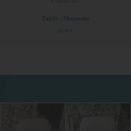
6 chaises
55 €
Tapis / Moquette
M2
10 €