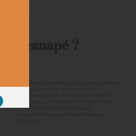
otre canapé ?
Améliorer l’esthétique de votre intérieur
Un canapé taché ou terni peut nuire à
l’apparence globale de votre pièce. Grâce à un
nettoyage en profondeur, vous retrouvez des
couleurs éclatantes et une propreté
irréprochable, pour un intérieur toujours
accueillant.