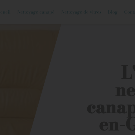
cueil
Nettoyage canapé
Nettoyage de vitres
Blog
Cont
L
ne
canap
en-G