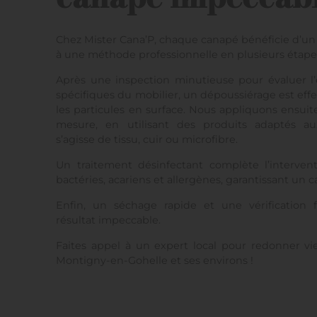
Chez Mister Cana’P, chaque canapé bénéficie d’un
à une méthode professionnelle en plusieurs étape
Après une inspection minutieuse pour évaluer l’é
spécifiques du mobilier, un dépoussiérage est eff
les particules en surface. Nous appliquons ensui
mesure, en utilisant des produits adaptés aux
s’agisse de tissu, cuir ou microfibre.
Un traitement désinfectant complète l’interven
bactéries, acariens et allergènes, garantissant un c
Enfin, un séchage rapide et une vérification 
résultat impeccable.
Faites appel à un expert local pour redonner vi
Montigny-en-Gohelle et ses environs !