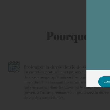
Pourquoi net
Prolonger la durée de vie de votre canapé
Un entretien professionnel préserve les matériaux
de votre canapé, qu’il soit en tissu, cuir ou
con
microfibre. En éliminant les salissures et les résidus
qui s’incrustent dans les fibres ou le cuir, vous
prévenez l’usure prématurée et prolongez la durée
de vie de votre mobilier.