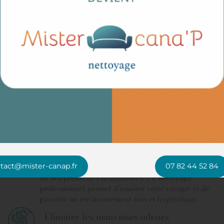
Une hygiène impeccable
toyer régulièrement v
Préserver votre santé et celle de votre
famille
La poussière et les allergènes présents dans les
tact@mister-canap.fr
07 82 44 52 84
tissus peuvent causer des irritations, des allergies
ou des problèmes respiratoires. Un nettoyage
professionnel permet d’assainir votre canapé et de
garantir un environnement sain et hygiénique.
Éliminer les mauvaises odeurs