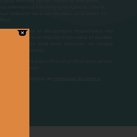
 pour éliminer tâches, odeurs et allergènes.
ous intervenons à Montigny-en-Gohelle, Lille et
pour redonner vie à vos meubles, qu’ils soient en
fibre.
iques adaptées et des produits respectueux des
us garantissons un résultat impeccable et durable.
à un spécialiste local pour retrouver un canapé
ffort ni contraintes.
is gratuit dès aujourd’hui et profitez d’un service
près de chez vous !
nt notre prestation de
nettoyage de vitres à
lle
.