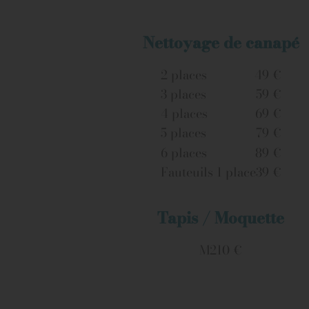
Nettoyage de canapé
2 places
49 €
3 places
59 €
4 places
69 €
5 places
79 €
6 places
89 €
Fauteuils 1 place
39 €
Tapis / Moquette
M2
10 €