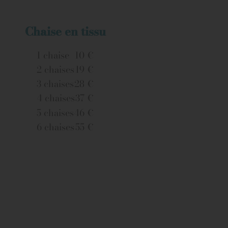
Chaise en tissu
1 chaise
10 €
2 chaises
19 €
3 chaises
28 €
4 chaises
37 €
5 chaises
46 €
6 chaises
55 €