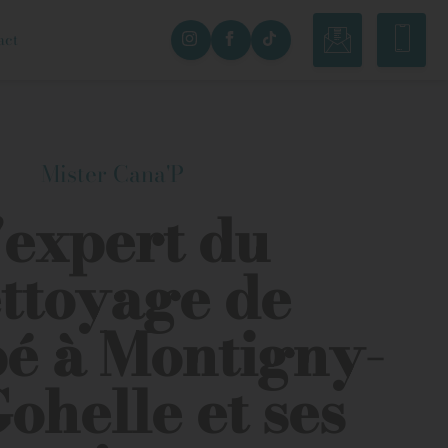
act
Mister Cana'P
'expert du
ttoyage de
é à Montigny-
ohelle et ses