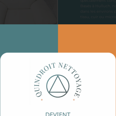
spécialement conçu
Basés à Hulluch, n
dans les environs 
tissu, cuir ou micro
Grâce à des techn
matériaux, nous vo
Faites confiance 
comme neuf, sans e
Demandez votre dev
rapide et efficace 
Découvrez égaleme
Montigny-en-Gohe