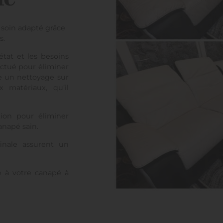
 soin adapté grâce
s.
tat et les besoins
ectué pour éliminer
te un nettoyage sur
 matériaux, qu’il
tion pour éliminer
anapé sain.
finale assurent un
e à votre canapé à