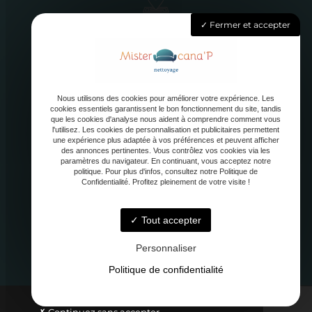
3 rue Elisa, 62410 Hulluch
Fermer et accepter
Lundi - Samedi : 8h - 20h
Nous utilisons des cookies pour améliorer votre expérience. Les
cookies essentiels garantissent le bon fonctionnement du site, tandis
que les cookies d'analyse nous aident à comprendre comment vous
l'utilisez. Les cookies de personnalisation et publicitaires permettent
une expérience plus adaptée à vos préférences et peuvent afficher
des annonces pertinentes. Vous contrôlez vos cookies via les
paramètres du navigateur. En continuant, vous acceptez notre
contact@mister-canap.fr
politique. Pour plus d'infos, consultez notre Politique de
Confidentialité. Profitez pleinement de votre visite !
Tout accepter
07 82 44 52 84
Personnaliser
Politique de confidentialité
© Mister Cana'P -
Linkweb
-
Mentions légales