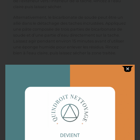
de l’extérieur vers l’intérieur de la tache. Rincez à l’eau
claire puis laissez sécher.
Alternativement, le bicarbonate de soude peut être un
allié dans le détachage des taches incrustées. Appliquez
une pâte composée de trois parties de bicarbonate de
soude et d’une partie d’eau directement sur la tache.
Laissez agir pendant environ 15 minutes avant d’utiliser
une éponge humide pour enlever les résidus. Rincez
bien à l’eau claire, puis laissez sécher la zone traitée.
Techniques professionnelles pour
un nettoyage en profondeur
Si les solutions maison ne suffisent pas, il peut être
judicieux de faire appel à des techniques
professionnelles pour éliminer les taches de chocolat.
L’utilisation d’un nettoyant à base d’enzymes est
souvent très efficace contre les taches de matières
organiques comme le chocolat. Imbibez un chiffon avec
ce type de produit et tamponnez la tache. Ces enzymes
vont décomposer la matière et faciliter l’élimination des