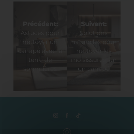
Navigation
de
Précédent:
Suivant:
Astuces pour
Solutions
l’article
nettoyer un
naturelles pour
canapé avec la
nettoyer les
terre de
moisissures sur
sommières
un canapé