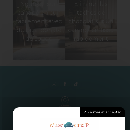
Nettoyer son
Éliminer les
l’article
canapé en cuir
taches de
facilement avec
chocolat sur un
du bicarbonate
canapé en tissu
de soude
rapidement
3 rue Elisa, 62410 Hulluch
Fermer et accepter