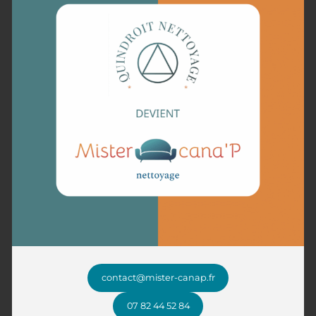
L’application de la terre de Sommières sur votre canapé
nécessite précision et technique pour garantir l’efficacité
de ce nettoyant naturel. Lors de l’application,
saupoudrez généreusement la poudre sur la tâche ou la
zone concernée. Assurez-vous que la terre de
Sommières couvre entièrement la tâche pour pouvoir
absorber correctement les graisses ou liquides renversés.
Utilisez ensuite une brosse douce pour l’étendre
uniformément, sans frotter trop vigoureusement afin de
ne pas endommager le tissu.
Une fois appliquée, il est recommandé de laisser la terre
de Sommières agir suffisamment longtemps, au moins
quelques heures, voire toute une nuit si possible. La
patience durant ce temps de pose est une clé du succès,
puisque cela permet à la poudre de bien absorber les
taches et odeurs incrustées. Ceci fait, repassez
l’aspirateur pour ôter intégralement la poudre et les
salissures absorbées avec, en veillant à ne laisser aucun
résidu. Utiliser des mouvements lents avec l’aspirateur
contact@mister-canap.fr
pour vous assurer que la poudre est bien éliminée, et
admirez le résultat nettoyé de votre canapé qui
07 82 44 52 84
retrouvera son éclat et sa fraîcheur.