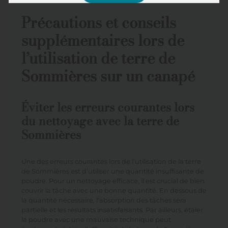
Précautions et conseils
supplémentaires lors de
l’utilisation de terre de
Sommières sur un canapé
Éviter les erreurs courantes lors
du nettoyage avec la terre de
Sommières
Une des erreurs courantes lors de l’utilisation de la terre
de Sommières est d’utiliser une quantité insuffisante de
poudre. Pour un nettoyage efficace, il est crucial de bien
couvrir la tâche avec une bonne quantité. En dessous de
la quantité nécessaire, l’absorption des tâches sera
partielle et les résultats insatisfaisants. Par ailleurs, étaler
la poudre avec une mauvaise technique peut