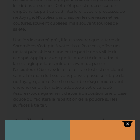
les débris en surface. Cette étape est cruciale car elle
empêche les particules d’interférer avec le processus de
nettoyage. N’oubliez pas d’aspirer les crevasses et les
coutures, souvent oubliées, mais souvent sources de
saleté.
Une fois le canapé prêt, il faut s’assurer que la terre de
Sommières s’adapte à votre tissu. Pour cela, effectuez
un test préalable sur une petite partie non visible du
canapé. Appliquez une petite quantité de poudre et
laissez agir quelques minutes avant de passer
l’aspirateur. Observez le résultat : si le test est concluant
sans altération du tissu, vous pouvez passer à l’étape de
nettoyage général. Si le tissu semble réagir, mieux vaut
chercher une alternative adaptée à votre canapé.
Assurez-vous également d’avoir à disposition une brosse
douce qui facilitera la répartition de la poudre sur les
surfaces à traiter.
Application et astuces pratiques
pour un résultat optimal