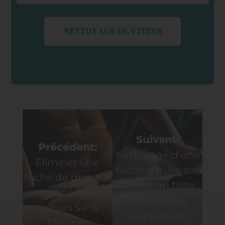
NETTOYAGE DE VITRES
Navigation
Suivant:
de
Précédent:
Nettoyage d’une
Éliminer une
l’article
tache d’huile sur
tache de gras sur
canapé en tissu :
un canapé en
des astuces
velours sans
simples et
l’abîmer