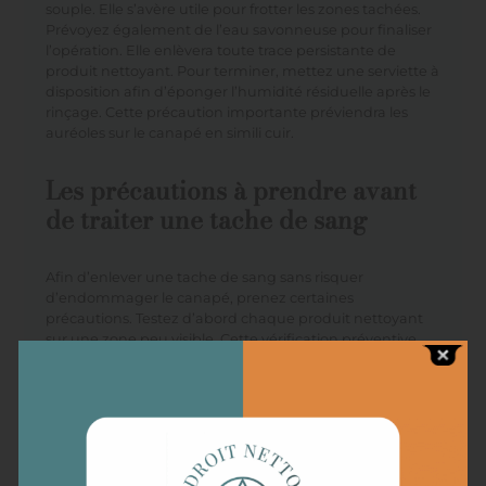
souple. Elle s’avère utile pour frotter les zones tachées.
Prévoyez également de l’eau savonneuse pour finaliser
l’opération. Elle enlèvera toute trace persistante de
produit nettoyant. Pour terminer, mettez une serviette à
disposition afin d’éponger l’humidité résiduelle après le
rinçage. Cette précaution importante préviendra les
auréoles sur le canapé en simili cuir.
Les précautions à prendre avant
de traiter une tache de sang
Afin d’enlever une tache de sang sans risquer
d’endommager le canapé, prenez certaines
précautions. Testez d’abord chaque produit nettoyant
sur une zone peu visible. Cette vérification préventive
évitera d’altérer la teinture ou la texture du simili cuir.
Ensuite, il est essentiel de ne pas frotter avec vigueur
pour éviter de brûler la matière synthétique. Frottez
doucement avec tous les outils. Des mouvements
circulaires s’avèrent souvent plus efficaces pour décoller
la tache sans forcer. Enfin, portez des gants pour vous
protéger des substances irritantes que peut contenir le