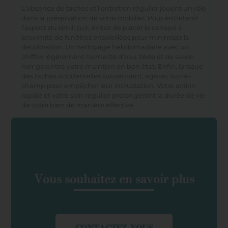
L’absence de taches et l’entretien régulier jouent un rôle
dans la préservation de votre mobilier. Pour entretenir
l’aspect du simili cuir, évitez de placer le canapé à
proximité de fenêtres ensoleillées pour minimiser la
décoloration. Un nettoyage hebdomadaire avec un
chiffon légèrement humecté d’eau tiède et de savon
noir garantira votre maintien en bon état. Enfin, lorsque
des taches accidentelles surviennent, agissez sur-le-
champ pour empêcher leur incrustation. Votre action
rapide et votre soin régulier prolongeront la durée de vie
de votre bien de manière effective.
Vous souhaitez en savoir plus