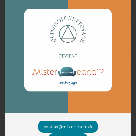
empêchant ainsi les mauvaises odeurs de s’installer.
Avant d’utiliser un tel produit, il est crucial de nettoyer
d’abord la zone affectée pour retirer toute saleté ou
débris. Pulvérisez le nettoyant directement sur la cause
du désagrément et laissez agir pendant le temps
recommandé par le fabricant, généralement au moins
15 minutes. Cette période permet aux enzymes de
pénétrer profondément dans les fibres et de briser les
molécules responsables de l’odeur.
Une fois le nettoyant enzymatique appliqué,
tamponnez la surface avec un chiffon sec pour retirer
l’excédent de liquide. Dans certains cas, un deuxième
traitement peut être nécessaire pour éliminer
complètement les résidus odorants. Pour maximiser
l’efficacité, assurez-vous que la surface nettoyée sèche à
l’air libre, car la chaleur excessive pourrait réduire l’action
des enzymes. Ces solutions se montrent
particulièrement utiles pour traiter les odeurs tenaces
imprégnées dans des textiles délicats, comme les
canapés en tissu ou en velours. Adoptez cette méthode
non seulement pour son efficacité mais aussi comme
contact@mister-canap.fr
une alternative plus respectueuse de l’environnement
par rapport à l’ammoniaque ou à l’eau de Javel.