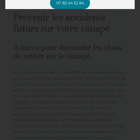
07 82 44 52 84
Prévenir les accidents
futurs sur votre canapé
Astuces pour dissuader les chats
de uriner sur le canapé
Pour éviter les accidents répétitifs, vous devriez adopter
quelques stratégies dissuasives afin d’éloigner le chat du
canapé. Disposer des feuilles d’aluminium sur le canapé
rendra la surface inconfortable pour l’animal et crée un
bruit qui le fera reculer. Les odeurs de citronnelle ou de
vinaigre, peu appréciées par les chats, peuvent être
vaporisées sur les surfaces à protéger. Éliminer les
odeurs d’urine résiduelles à l’aide de désodorisants
naturels est essentiel pour empêcher les chats de
marquer leur territoire. Vérifiez que l’environnement de
votre chat bénéficie aussi d’une aération optimale, car
les odeurs renfermées incitent souvent votre chat à