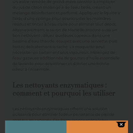
Un autre remède de grand-mère consiste à employer
du jus de citron mélangé à de l’eau tiède, créant un
mélange désinfectant et parfumé. Appliquez le liquide à
l’aide d’une éponge pour désincruster les moindres
résidus et rincez à l’eau claire pour éliminer tout dépôt.
Alternativement, le savon de Marseille procure aussi un
bon nettoyant : diluez quelques copeaux dans une
bassine d’eau chaude, essuyez avec une serviette, puis
frottez délicatement la tache. La moquette peut
nécessiter un traitement plus vigoureux. Mélangez de
l’eau gazeuse additionnée de gouttes d’huile essentielle
de lavande pour désodoriser et donner une bonne
odeur à l’ensemble.
Les nettoyants enzymatiques :
comment et pourquoi les utiliser
Les nettoyants enzymatiques offrent une solution
puissante pour éliminer l’odeur persistante de pipi de
chat sur les canapés. Ces formulations spécialisées
contiennent des enzymes qui décomposent
efficacement les protéines présentes dans l’urine,