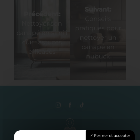
Navigation
de
Suivant:
Précédent:
Conseils
l’article
Nettoyer son
pratiques pour
canapé en simili
nettoyer un
cuir : astuces
canapé en
efficaces
nubuck
3 rue Elisa, 62410 Hulluch
Fermer et accepter