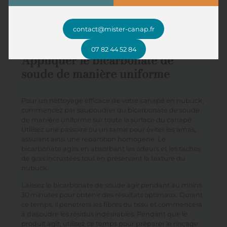
nubuck bicarbonate de
soude réussi
contact@mister-canap.fr
07 82 44 52 84
Appliquer le bicarbonate de
soude de manière uniforme
Pour un nettoyage efficace de votre canapé en nubuck,
commencez par saupoudrer du bicarbonate de soude
de manière uniforme sur toute la surface du canapé.
Utilisez une passoire ou un tamis pour éviter les amas,
assurant ainsi une répartition homogène. Le
bicarbonate agira en absorbant les odeurs et les taches
de gras incrustées tout en préservant la texture du
nubuck.
Laissez le bicarbonate de soude agir pendant au moins
30 minutes pour obtenir des résultats optimaux. Durant
ce temps, il pénétrera les fibres du tissu et commencera
à dissoudre les résidus indésirables. Pendant que le
produit agit, utilisez ce temps pour préparer le rinçage.