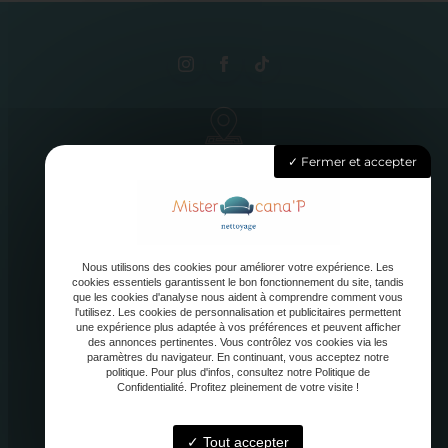
3 rue Elisa, 62410 Hulluch
Fermer et accepter
Lundi - Samedi : 8h - 20h
Nous utilisons des cookies pour améliorer votre expérience. Les
cookies essentiels garantissent le bon fonctionnement du site, tandis
que les cookies d'analyse nous aident à comprendre comment vous
l'utilisez. Les cookies de personnalisation et publicitaires permettent
une expérience plus adaptée à vos préférences et peuvent afficher
des annonces pertinentes. Vous contrôlez vos cookies via les
paramètres du navigateur. En continuant, vous acceptez notre
contact@mister-canap.fr
politique. Pour plus d'infos, consultez notre Politique de
Confidentialité. Profitez pleinement de votre visite !
Tout accepter