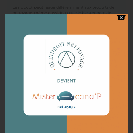
Le nubuck peut réagir différemment aux produits de
nettoyage, même aussi doux que le bicarbonate de
soude. Pour cette raison, effectuez un test préalable sur
une partie discrète de votre canapé, comme le bas du
dossier ou une zone non visible. Humidifiez légèrement
un chiffon propre avec un peu d’eau tiède, puis
saupoudrez une petite quantité de bicarbonate de
soude. Tamponnez délicatement la surface en veillant à
ne pas trop frotter.
Laissez agir le produit pendant environ 15 minutes, puis
essuyez avec un chiffon sec. Vérifiez l’apparence et la
texture du nubuck après séchage. Si aucune
décoloration ou altération du tissu ne s’est produite, vous
pouvez procéder en toute confiance à l’application
complète. En cas de réaction indésirable, il serait
prudent de consulter un professionnel du nettoyage de
textiles délicats avant de continuer.
Méthodologie pas à pas
pour un nettoyage canapé