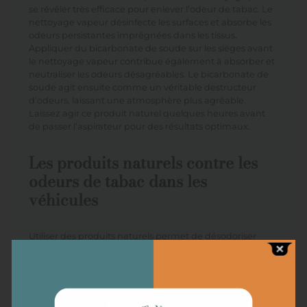
se révéler très efficace pour enlever l’odeur de tabac. Le
nettoyage vapeur désinfecte les surfaces et absorbe les
odeurs persistantes imprégnées dans les tissus.
Appliquer du bicarbonate de soude sur les sièges avant
le nettoyage vapeur contribue également à absorber et
neutraliser les odeurs désagréables. Le bicarbonate de
soude agit ensuite comme un véritable destructeur
d’odeurs, laissant une atmosphère plus agréable.
Laissez agir ce produit naturel quelques heures avant
de passer l’aspirateur pour des résultats optimaux.
Les produits naturels contre les
odeurs de tabac dans les
véhicules
Utiliser des produits naturels permet de désodoriser
l’intérieur de votre véhicule efficacement. D’abord, le
vinaigre blanc, reconnu pour ses propriétés
désodorisantes, constitue une solution simple et
économique. Vaporisez-le dilué avec de l’eau à l’aide
d’un flacon pulvérisateur, puis laissez agir une nuit. Ce