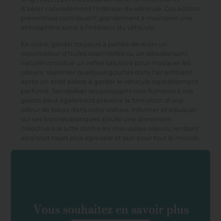
d’aérer naturellement l’intérieur du véhicule. Ces actions
préventives contribuent grandement à maintenir une
atmosphère saine à l’intérieur du véhicule.
En outre, garder toujours à portée de main un
vaporisateur d’huiles essentielles ou un désodorisant
naturel constitue un reflex salutaire pour masquer les
odeurs. Vaporiser quelques gouttes dans l’air ambiant
après un arrêt aidera à garder le véhicule agréablement
parfumé. Sensibiliser ses passagers non-fumeurs à ces
gestes peut également prévenir la formation d’une
odeur de tabac dans votre voiture. Informer et éduquer
sur ces bonnes pratiques ajoute une dimension
collective à la lutte contre les mauvaises odeurs, rendant
ainsi tout trajet plus agréable et sain pour tout le monde.
Vous souhaitez en savoir plus