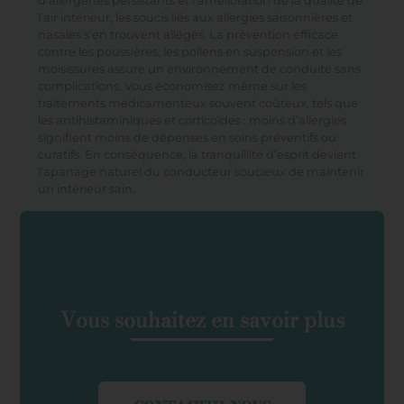
d’allergènes persistants et l’amélioration de la qualité de
l’air intérieur, les soucis liés aux allergies saisonnières et
nasales s’en trouvent allégés. La prévention efficace
contre les poussières, les pollens en suspension et les
moisissures assure un environnement de conduite sans
complications. Vous économisez même sur les
traitements médicamenteux souvent coûteux, tels que
les antihistaminiques et corticoïdes : moins d’allergies
signifient moins de dépenses en soins préventifs ou
curatifs. En conséquence, la tranquillité d’esprit devient
l’apanage naturel du conducteur soucieux de maintenir
un intérieur sain.
Vous souhaitez en savoir plus