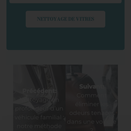
NETTOYAGE DE VITRES
Navigation
de
Suivant:
Précédent:
Comment
l’article
Nettoyage en
éliminer les
profondeur d’un
odeurs tenaces
véhicule familial :
dans une voiture
notre méthode
?