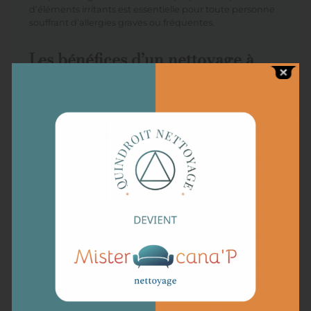
d’éléments irritants est essentielle pour toute personne
souffrant d’allergies graves ou fréquentes.
Les bénéfices d’un nettoyage à
domicile pour votre confort
Opter pour un service de nettoyage voiture allergie à
domicile apporte de nombreux avantages pratiques. En
premier lieu, cela facilite le planning des tâches
domestiques en éliminant la nécessité de se déplacer
jusqu’à une station de nettoyage. De plus, ce service
personnalisé permet de s’assurer que les produits et
techniques utilisés répondent aux besoins spécifiques
des personnes allergiques aux pollens et acariens.
L’élimination des allergènes à domicile garantit un
confort respiratoire immédiat et réduit la prévalence des
réactions allergiques. Ce service contribue à une
meilleure qualité de l’air intérieur, indispensable pour les
personnes souffrant d’allergies respiratoires ou de
rhinite.
En plus de son aspect pratique, le nettoyage à domicile,