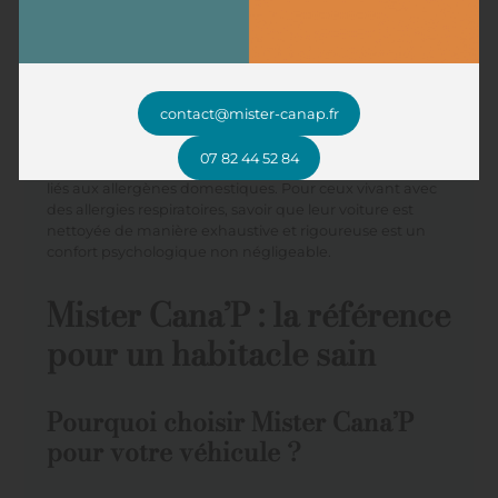
lorsqu’il est réalisé par des experts, assure une
personnalisation du service. Chaque véhicule est
différent, et son nettoyage doit être adapté en
conséquence. Les préférences et préoccupations des
propriétaires sont donc prises en compte, optimisant
contact@mister-canap.fr
ainsi les résultats. L’approche personnalisée renforce
l’intériorisation des procédés de prévention contre les
07 82 44 52 84
allergènes et solidifie la sensibilisation autour des risques
liés aux allergènes domestiques. Pour ceux vivant avec
des allergies respiratoires, savoir que leur voiture est
nettoyée de manière exhaustive et rigoureuse est un
confort psychologique non négligeable.
Mister Cana’P : la référence
pour un habitacle sain
Pourquoi choisir Mister Cana’P
pour votre véhicule ?