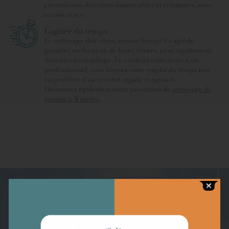
garantissons des vitres impeccables et éclatantes, sans
aucune trace.
Gagner du temps
Le nettoyage des vitres, surtout lorsqu’il s’agit de
grandes surfaces ou de baies vitrées, peut rapidement
devenir chronophage. En confiant cette tâche à un
professionnel, vous libérez votre emploi du temps tout
en profitant d’un résultat rapide et optimal.
Découvrez également notre prestation de
nettoyage de
canapé à Wingles
.