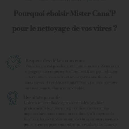
Pourquoi choisir Mister Cana'P
pour le nettoyage de vos vitres ?
Respect des délais convenus
Votre temps est précieux, et nous le savons. Nous nous
engageons à respecter les horaires fixés pour chaque
intervention, vous offrant une expérience fluide et
sans stress. Avec Mister Cana'P, vous pouvez compter
sur une ponctualité irréprochable.
Résultats garantis
Grâce à une méthode éprouvée et des produits
professionnels, nous vous garantissons des vitres
impeccables, sans traces ni résidus. Qu’il s’agisse de
fenêtres, baies vitrées ou autres vitrages, nous mettons
tout en œuvre pour vous offrir un résultat à la hauteur