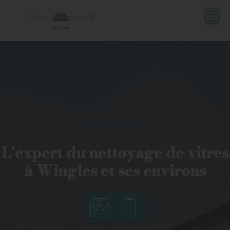
Skip
to
content
Mister Cana'P
L'expert du nettoyage de vitres
à Wingles et ses environs