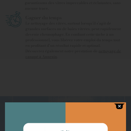
garantissons des vitres impeccables et éclatantes, sans
aucune trace.
Gagner du temps
Le nettoyage des vitres, surtout lorsqu’il s’agit de
grandes surfaces ou de baies vitrées, peut rapidement
devenir chronophage. En confiant cette tâche à un
professionnel, vous libérez votre emploi du temps tout
en profitant d’un résultat rapide et optimal.
Découvrez également notre prestation de
nettoyage de
canapé à Annezin
.