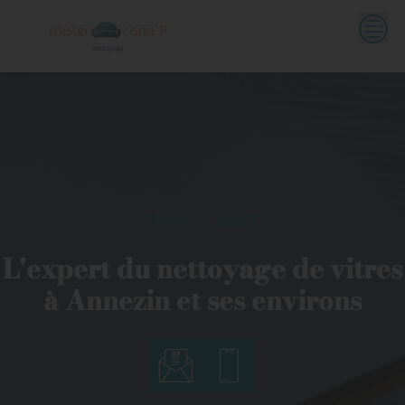
Skip
to
content
Mister Cana'P
L'expert du nettoyage de vitres
à Annezin et ses environs