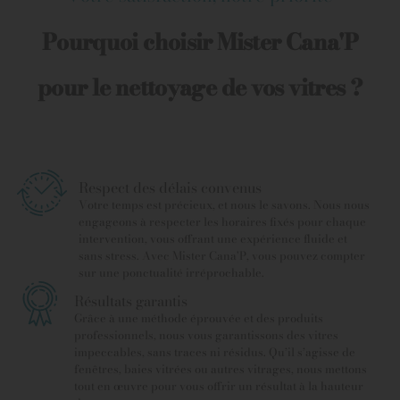
Pourquoi choisir Mister Cana'P
pour le nettoyage de vos vitres ?
Respect des délais convenus
Votre temps est précieux, et nous le savons. Nous nous
engageons à respecter les horaires fixés pour chaque
intervention, vous offrant une expérience fluide et
sans stress. Avec Mister Cana'P, vous pouvez compter
sur une ponctualité irréprochable.
Résultats garantis
Grâce à une méthode éprouvée et des produits
professionnels, nous vous garantissons des vitres
impeccables, sans traces ni résidus. Qu’il s’agisse de
fenêtres, baies vitrées ou autres vitrages, nous mettons
tout en œuvre pour vous offrir un résultat à la hauteur