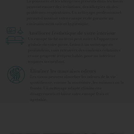
La poussière et les allergènes présents dans les tissus
peuvent causer des irritations, des allergies ou des
problèmes respiratoires. Un nettoyage professionnel
permet d’assainir votre canapé et de garantir un
environnement sain et hygiénique.
Améliorer l’esthétique de votre intérieur
Un canapé taché ou terni peut nuire à l’apparence
globale de votre pièce. Grâce à un nettoyage en
profondeur, vous retrouvez des couleurs éclatantes
et une propreté irréprochable, pour un intérieur
toujours accueillant.
Éliminer les mauvaises odeurs
Les tissus peuvent absorber les odeurs de la vie
quotidienne, comme la nourriture, les animaux ou la
fumée. Un nettoyage adapté élimine ces
désagréments et laisse votre canapé frais et
agréable.