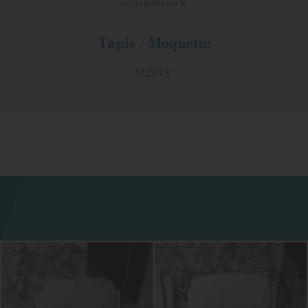
6 chaises
55 €
Tapis / Moquette
M2
10 €