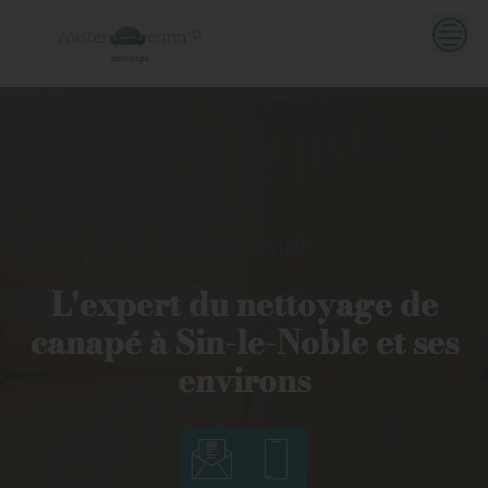
Skip
to
content
Mister Cana'P
L'expert du nettoyage de
canapé à Sin-le-Noble et ses
environs