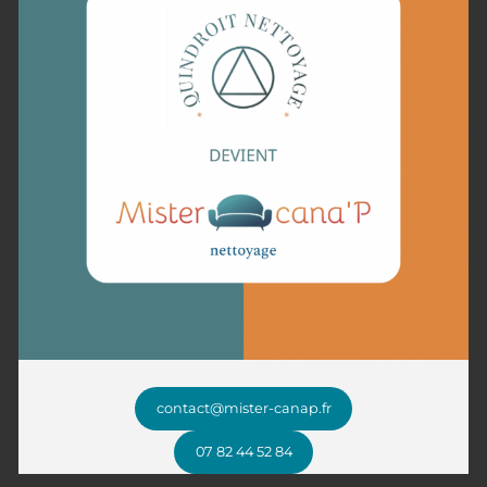
Notre méthode professionnelle
pour un canapé impeccable
Chez Mister Cana’P, chaque canapé bénéficie d’un soin adapté
grâce à une méthode professionnelle en plusieurs étapes.
Après une inspection minutieuse pour évaluer l’état et les
besoins spécifiques du mobilier, un dépoussiérage est effectué
pour éliminer les particules en surface. Nous appliquons ensuite
un nettoyage sur mesure, en utilisant des produits adaptés aux
matériaux, qu’il s’agisse de tissu, cuir ou microfibre.
Un traitement désinfectant complète l’intervention pour
éliminer bactéries, acariens et allergènes, garantissant un
canapé sain.
Enfin, un séchage rapide et une vérification finale assurent un
résultat impeccable.
contact@mister-canap.fr
Faites appel à un expert local pour redonner vie à votre canapé
07 82 44 52 84
à Sin-le-Noble et ses environs !