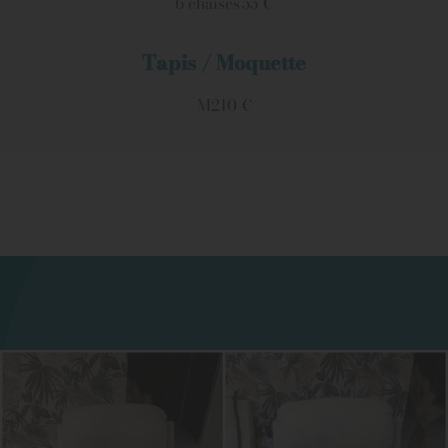
6 chaises
55 €
Tapis / Moquette
M2
10 €