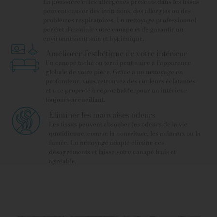
La poussière et les allergènes présents dans les tissus
peuvent causer des irritations, des allergies ou des
problèmes respiratoires. Un nettoyage professionnel
permet d’assainir votre canapé et de garantir un
environnement sain et hygiénique.
Améliorer l’esthétique de votre intérieur
Un canapé taché ou terni peut nuire à l’apparence
globale de votre pièce. Grâce à un nettoyage en
profondeur, vous retrouvez des couleurs éclatantes
et une propreté irréprochable, pour un intérieur
toujours accueillant.
Éliminer les mauvaises odeurs
Les tissus peuvent absorber les odeurs de la vie
quotidienne, comme la nourriture, les animaux ou la
fumée. Un nettoyage adapté élimine ces
désagréments et laisse votre canapé frais et
agréable.