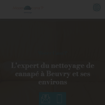
Skip
to
content
Mister Cana'P
L'expert du nettoyage de
canapé à Beuvry et ses
environs