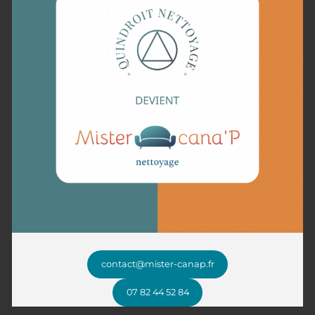
Notre méthode professionnelle
pour un canapé impeccable
Chez Mister Cana’P, chaque canapé bénéficie d’un soin adapté
grâce à une méthode professionnelle en plusieurs étapes.
Après une inspection minutieuse pour évaluer l’état et les
besoins spécifiques du mobilier, un dépoussiérage est effectué
pour éliminer les particules en surface. Nous appliquons ensuite
un nettoyage sur mesure, en utilisant des produits adaptés aux
matériaux, qu’il s’agisse de tissu, cuir ou microfibre.
Un traitement désinfectant complète l’intervention pour
éliminer bactéries, acariens et allergènes, garantissant un
canapé sain.
Enfin, un séchage rapide et une vérification finale assurent un
résultat impeccable.
contact@mister-canap.fr
Faites appel à un expert local pour redonner vie à votre canapé
07 82 44 52 84
à Beuvry et ses environs !